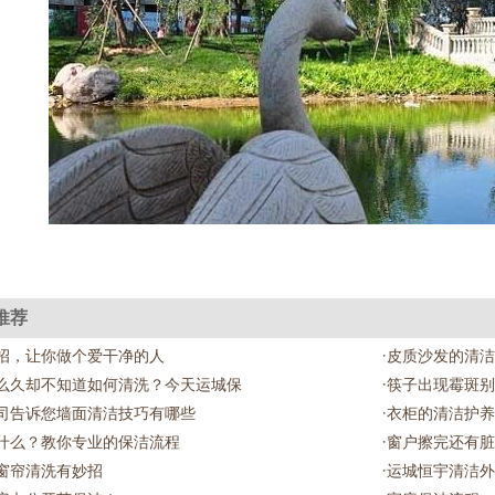
推荐
·
招，让你做个爱干净的人
皮质沙发的清洁
·
么久却不知道如何清洗？今天运城保
筷子出现霉斑别
·
司告诉您墙面清洁技巧有哪些
衣柜的清洁护养
·
什么？教你专业的保洁流程
窗户擦完还有脏
·
窗帘清洗有妙招
运城恒宇清洁外