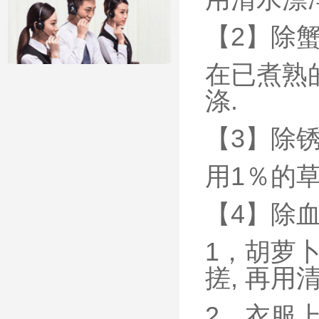
【2】除
在已煮熟
涤.
【3】除
用1％的
【4】除
1，胡萝
搓, 再用
2，衣服上