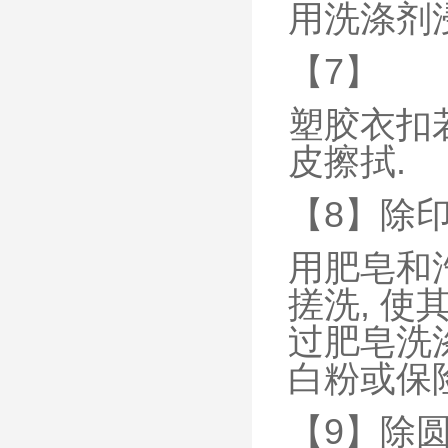
用洗涤剂浸
【7】
塑胶衣扣
皮擦拭.
【8】除
用肥皂和
搓洗, 使
过肥皂洗涤
白粉或保
【9】除