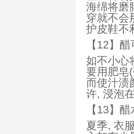
海绵将磨脚
穿就不会
护皮鞋不利
【12】
如不小心
要用肥皂(
而使汁渍
许, 浸泡
【13】
夏季, 