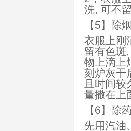
洗, 可不
【5】除
衣服上刚
留有色斑,
物上滴上烟
刻炉灰干后
且时间较
量撒在上面
【6】除
先用汽油