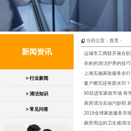
当前位置：
首页
-
新闻资讯
·
运城市工商联开展在职
·
衣柜的清洁护养的技巧
·
上海实施家政服务全行
> 行业新闻
·
窗户擦完还有脏水印？
·
90后进军家政市场 
> 清洁知识
·
厨房清洁去油污妙招 
> 常见问答
·
2019全球家政服务
·
厕所周边的卫生难清洁