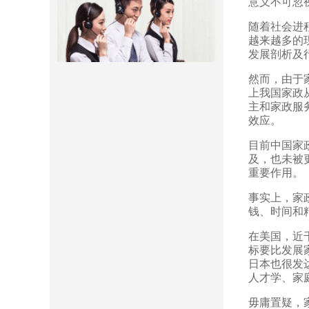
意义不可忽
随着社会进
越来越多的
发展剖析及行
然而，由于
上我国家政
主和家政服
效应。
目前中国家
及，也未被
重要作用。
事实上，家政
钱、时间和
在美国，近
标要比发展
日本也很发
人才学、家
毋庸置疑，