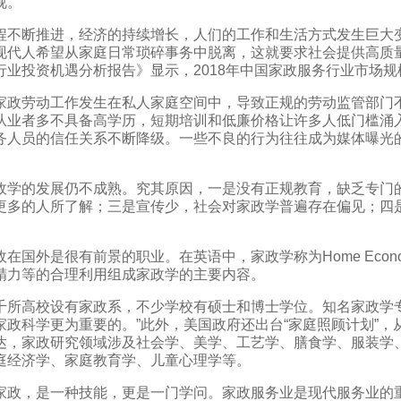
视。
程不断推进，经济的持续增长，人们的工作和生活方式发生巨大
现代人希望从家庭日常琐碎事务中脱离，这就要求社会提供高质量
业投资机遇分析报告》显示，2018年中国家政服务行业市场规模达
家政劳动工作发生在私人家庭空间中，导致正规的劳动监管部门
从业者多不具备高学历，短期培训和低廉价格让许多人低门槛涌
务人员的信任关系不断降级。一些不良的行为往往成为媒体曝光
政学的发展仍不成熟。究其原因，一是没有正规教育，缺乏专门
更多的人所了解；三是宣传少，社会对家政学普遍存在偏见；四
在国外是很有前景的职业。在英语中，家政学称为Home Econ
精力等的合理利用组成家政学的主要内容。
千所高校设有家政系，不少学校有硕士和博士学位。知名家政学
家政科学更为重要的。”此外，美国政府还出台“家庭照顾计划”，
达，家政研究领域涉及社会学、美学、工艺学、膳食学、服装学
庭经济学、家庭教育学、儿童心理学等。
家政，是一种技能，更是一门学问。家政服务业是现代服务业的